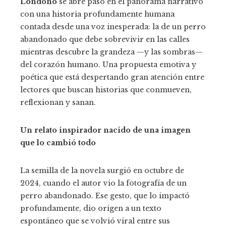
Londoño
se abre paso en el panorama narrativo
con una historia profundamente humana
erest
contada desde una voz inesperada: la de un perro
abandonado que debe sobrevivir en las calles
mbleupon
mientras descubre la grandeza —y las sombras—
del corazón humano. Una propuesta emotiva y
poética que está despertando gran atención entre
il
lectores que buscan historias que conmueven,
reflexionan y sanan.
Un relato inspirador nacido de una imagen
que lo cambió todo
La semilla de la novela surgió en octubre de
2024, cuando el autor vio la fotografía de un
perro abandonado. Ese gesto, que lo impactó
profundamente, dio origen a un texto
espontáneo que se volvió viral entre sus